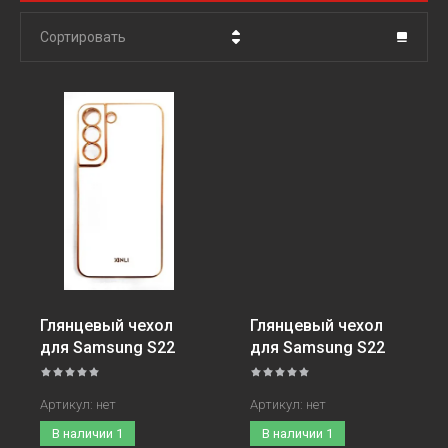
Сортировать
Цена - убывание
Цена - возрастание
Название - Я-А
Название - А-Я
Глянцевый чехол
Глянцевый чехол
для Samsung S22
для Samsung S22
Артикул:
нет
Артикул:
нет
В наличии
1
В наличии
1